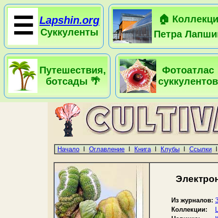
☰
🏠 Коллекц
Lapshin.org
Суккуленты
Петра Лапши
Путешествия,
Фотоатлас
ботсады 🌴
суккулентов
Начало
I
Оглавление
I
Книга
I
Клубы
I
Ссылки
Электро
Из журналов:
Коллекции: