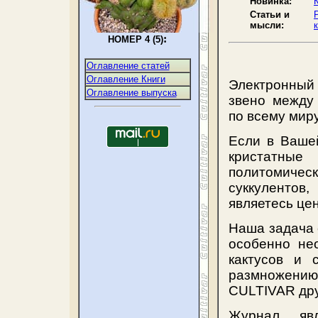
Новинка:
Статьи и
мысли:
:
НОМЕР 4 (5)
Оглавление статей
Оглавление Книги
Электронный
Оглавление выпуска
звено между
по всему миру
Если в Вашей
кристатные 
политомическ
суккулентов
являетесь це
Наша задача 
особенно не
кактусов и с
размножени
CULTIVAR дру
Журнал яв