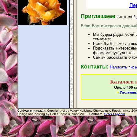
Пе
Приглашаем
читателей
Если Вам интересен данный
Мы будем рады, если В
тематике;
Если бы Вы смогли пом
Подсказать интересны
формами суккулентов.
Самим рассказать о ко
Контакты:
Написать пись
Каталоги 
Около 400 со
Растения
Cultivar e-magazin:
Copyright (c) by Valery Kalishev, Chelyabinsk, Russia, since 200
Design and hosting by Peter Lapshin, since 2002.
Contacts:
Peter Lapshin