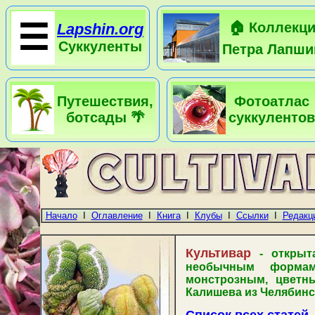
☰
🏠 Коллекц
Lapshin.org
Суккуленты
Петра Лапши
Путешествия,
Фотоатлас
ботсады 🌴
суккулентов
Начало
I
Оглавление
I
Книга
I
Клубы
I
Ссылки
I
Редакц
Культивар
- открыта
необычным формам
монстрозным, цветн
Калишева из Челябинс