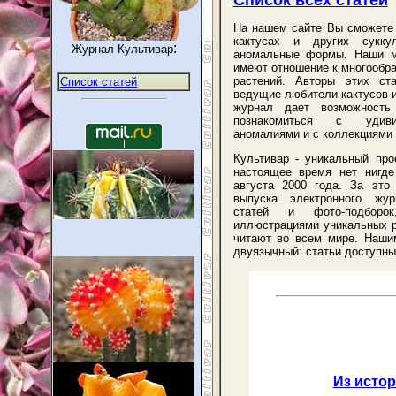
Список всех статей
На нашем сайте Вы сможете 
кактусах и других сукку
:
Журнал Культивар
аномальные формы. Наши м
имеют отношение к многообр
растений. Авторы этих ста
Список статей
ведущие любители кактусов и
журнал дает возможность
познакомиться с удиви
аномалиями и с коллекциями
Культивар - уникальный про
настоящее время нет нигде
августа 2000 года. За это
выпуска электронного жу
статей и фото-подборо
иллюстрациями уникальных ра
читают во всем мире. Наши
двуязычный: статьи доступны 
Из исто