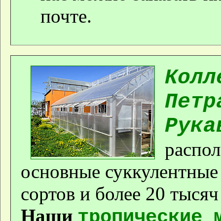
почте.
Колл
Петр
Рука
распол
основные суккулентные 
сортов и более 20 тыся
Наши
тропические 