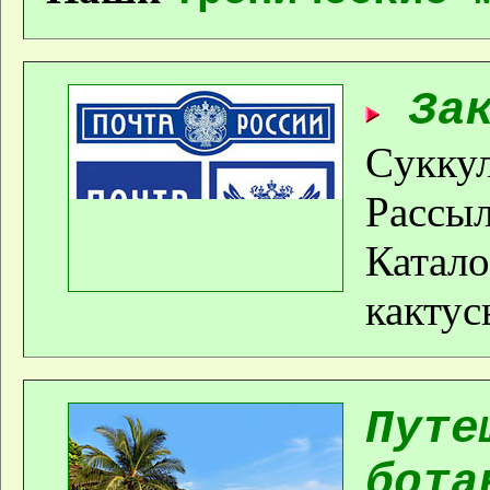
За
Cуккул
Рассыл
Катало
кактус
Путе
бота