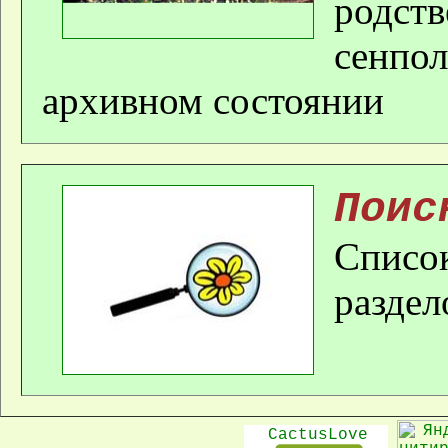
род­ст
сенпол
архивном состоянии
Поис
Список
раздел
CactusLove