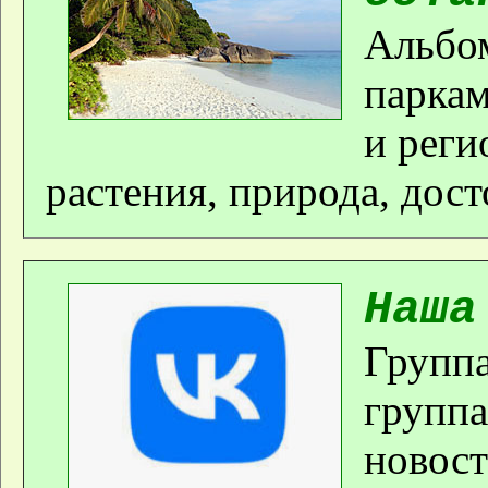
Альбом
паркам
и реги
растения, природа, дос
Наша
Группа
группа
новост