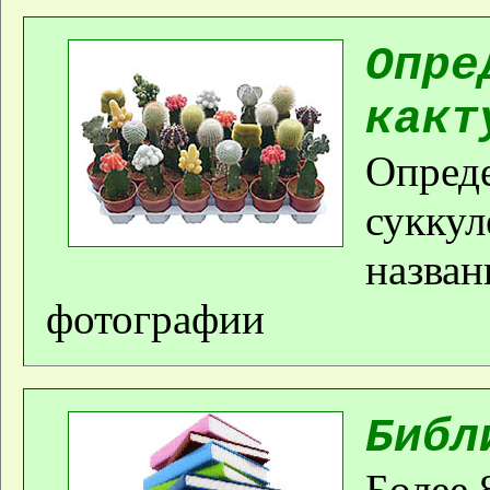
Опре
какт
Опреде
суккул
назван
фотографии
Библ
Более 